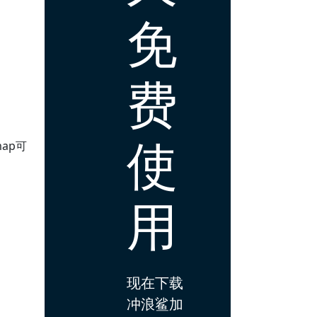
免
费
使
ap可
用
现在下载
冲浪鲨加