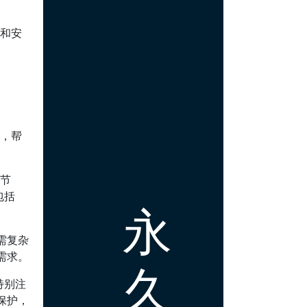
能和安
势，帮
速节
包括
永
需复杂
需求。
久
特别注
保护，